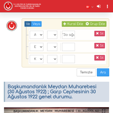
Ve
Veya
Kural Ekle
Grup Ekle
Sil
Sil
Sil
Temizle
Ara
Başkumandanlık Meydan Muharebesi
(30 Ağustos 1922) ; Garp Cephesinin 30
Ağustos 1922 genel durumu.