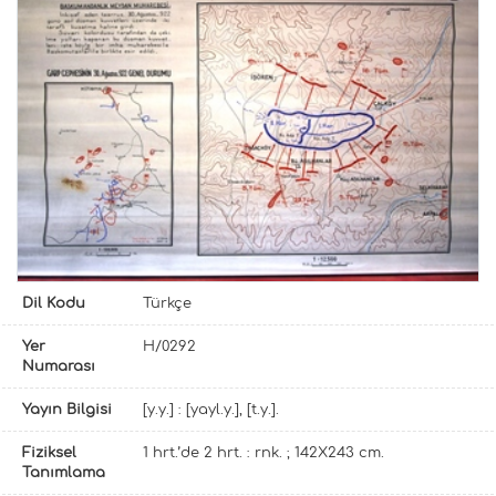
Dil Kodu
Türkçe
Yer
H/0292
Numarası
Yayın Bilgisi
[y.y.] : [yayl.y.], [t.y.].
Fiziksel
1 hrt.’de 2 hrt. : rnk. ; 142X243 cm.
Tanımlama