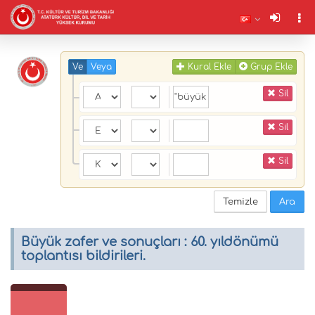
Ve
Veya
Kural Ekle
Grup Ekle
Sil
Sil
Sil
Temizle
Ara
Büyük zafer ve sonuçları : 60. yıldönümü
toplantısı bildirileri.