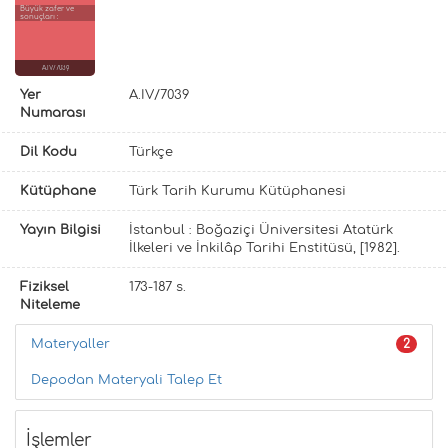
Büyük zafer ve
sonuçları :
A.IV/7039
Yer
A.IV/7039
Numarası
Dil Kodu
Türkçe
Kütüphane
Türk Tarih Kurumu Kütüphanesi
Yayın Bilgisi
İstanbul : Boğaziçi Üniversitesi Atatürk
İlkeleri ve İnkilâp Tarihi Enstitüsü, [1982].
Fiziksel
173-187 s.
Niteleme
Materyaller
2
Depodan Materyali Talep Et
İşlemler