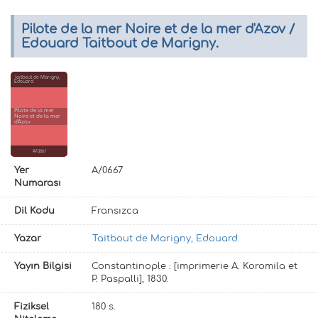
Pilote de la mer Noire et de la mer d'Azov /
Edouard Taitbout de Marigny.
Taitbout de Marigny,
Edouard.
Pilote de la mer
Noire et de la mer
d'Azov
A/0667
Yer
A/0667
Numarası
Dil Kodu
Fransızca
Yazar
Taitbout de Marigny, Edouard.
Yayın Bilgisi
Constantinople : [imprimerie A. Koromila et
P. Paspalli], 1830.
Fiziksel
180 s.