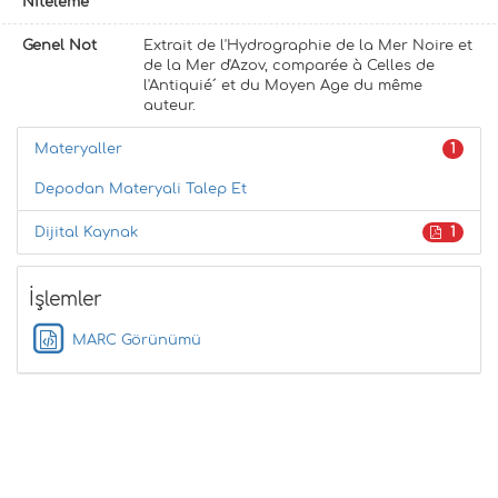
Niteleme
Genel Not
Extrait de l'Hydrographie de la Mer Noire et
de la Mer d'Azov, comparée à Celles de
l'Antiquié´ et du Moyen Age du même
auteur.
Materyaller
1
Depodan Materyali Talep Et
Dijital Kaynak
1
İşlemler
MARC Görünümü