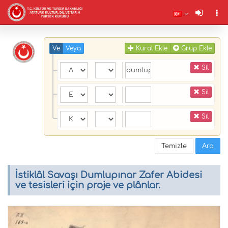
Ve
Veya
Kural Ekle
Grup Ekle
Sil
Sil
Sil
Temizle
Ara
İstiklâl Savaşı Dumlupınar Zafer Abidesi
ve tesisleri için proje ve plânlar.