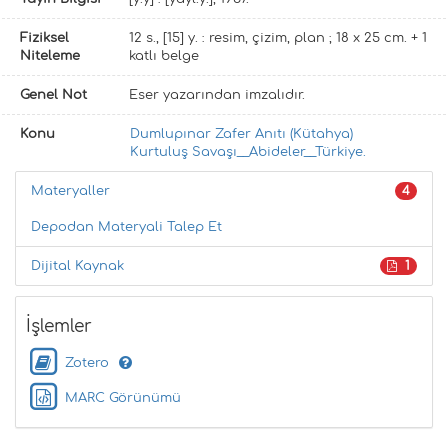
Fiziksel
12 s., [15] y. : resim, çizim, plan ; 18 x 25 cm. + 1
Niteleme
katlı belge
Genel Not
Eser yazarından imzalıdır.
Konu
Dumlupınar Zafer Anıtı (Kütahya)
Kurtuluş Savaşı__Abideler__Türkiye.
Materyaller
4
Depodan Materyali Talep Et
Dijital Kaynak
1
İşlemler
Zotero
MARC Görünümü