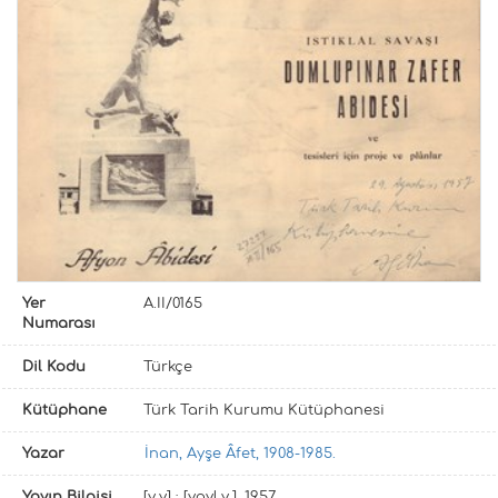
Yer
A.II/0165
Numarası
Dil Kodu
Türkçe
Kütüphane
Türk Tarih Kurumu Kütüphanesi
Yazar
İnan, Ayşe Âfet, 1908-1985.
Yayın Bilgisi
[y.y] : [yayl.y.], 1957.