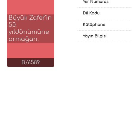
Yer Numarası
Dil Kodu
Büyük Zafer'in
50.
Kütüphane
yıldönümüne
Yayın Bilgisi
armağan.
B/6589