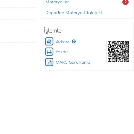
Materyaller
2
Depodan Materyali Talep Et
İşlemler
Zotero
Yazdır
MARC Görünümü