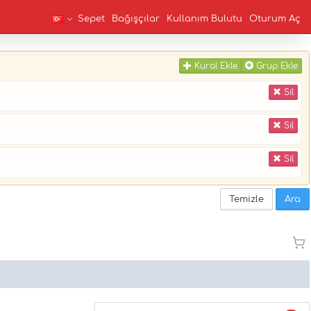
Sepet
Bağışçılar
Kullanım Bulutu
Oturum Aç
Kural Ekle
Grup Ekle
Sil
Sil
Sil
Temizle
Ara