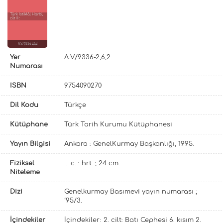
Türk İstiklâl Harbi,
cilt II :
A.V/9336-2,6,2
Yer
A.V/9336-2,6,2
Numarası
ISBN
9754090270
Dil Kodu
Türkçe
Kütüphane
Türk Tarih Kurumu Kütüphanesi
Yayın Bilgisi
Ankara : GenelKurmay Başkanlığı, 1995.
Fiziksel
... c. : hrt. ; 24 cm.
Niteleme
Dizi
Genelkurmay Basımevi yayın numarası ;
‘95/3.
İçindekiler
İçindekiler: 2. cilt: Batı Cephesi 6. kısım 2.