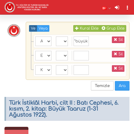
Ve
Veya
Kural Ekle
Grup Ekle
Sil
Sil
Sil
Temizle
Ara
Türk İstiklâl Harbi, cilt II : Batı Cephesi, 6.
kısım, 2. kitap: Büyük Taaruz (1-31
Ağustos 1922).