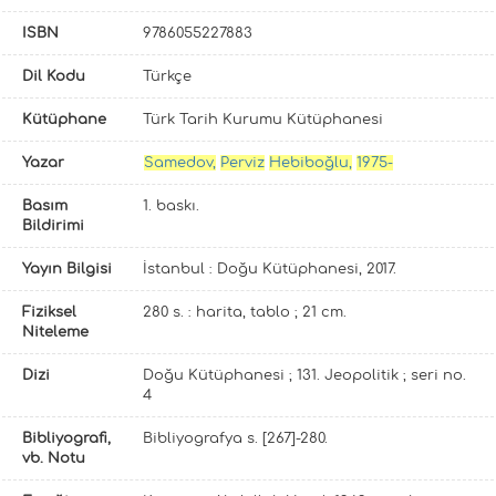
ISBN
9786055227883
Dil Kodu
Türkçe
Kütüphane
Türk Tarih Kurumu Kütüphanesi
Yazar
Samedov,
Perviz
Hebiboğlu,
1975-
Basım
1. baskı.
Bildirimi
Yayın Bilgisi
İstanbul : Doğu Kütüphanesi, 2017.
Fiziksel
280 s. : harita, tablo ; 21 cm.
Niteleme
Dizi
Doğu Kütüphanesi ; 131. Jeopolitik ; seri no.
4
Bibliyografi,
Bibliyografya s. [267]-280.
vb. Notu