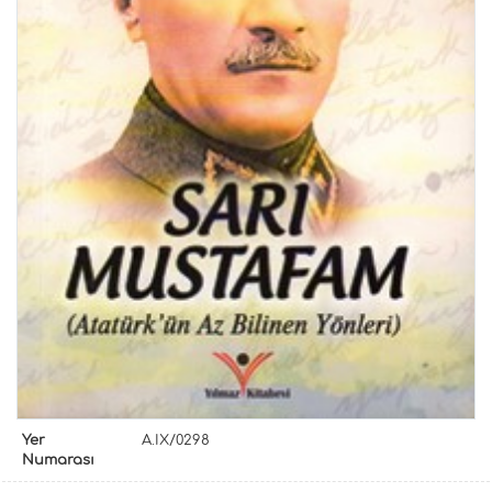
Yer
A.IX/0298
Numarası