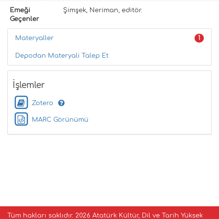
Emeği
Şimşek, Neriman, editör.
Geçenler
Materyaller
1
Depodan Materyali Talep Et
İşlemler
Zotero
MARC Görünümü
Tüm hakları saklıdır.
2026 Atatürk Kültür, Dil ve Tarih Yüksek