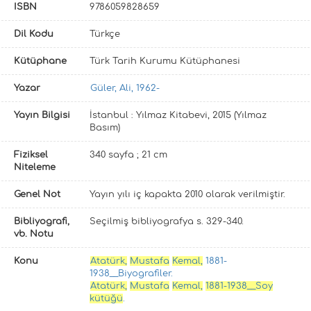
ISBN
9786059828659
Dil Kodu
Türkçe
Kütüphane
Türk Tarih Kurumu Kütüphanesi
Yazar
Güler, Ali, 1962-
Yayın Bilgisi
İstanbul : Yılmaz Kitabevi, 2015 (Yılmaz
Basım)
Fiziksel
340 sayfa ; 21 cm
Niteleme
Genel Not
Yayın yılı iç kapakta 2010 olarak verilmiştir.
Bibliyografi,
Seçilmiş bibliyografya s. 329-340.
vb. Notu
Konu
Atatürk,
Mustafa
Kemal,
1881-
1938__Biyografiler.
Atatürk,
Mustafa
Kemal,
1881-1938__Soy
kütüğü
.