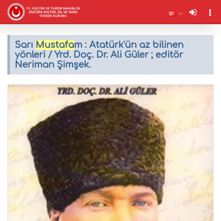
Sarı
Mustafa
m : Atatürk'ün az bilinen
yönleri / Yrd. Doç. Dr. Ali Güler ; editör
Neriman Şimşek.