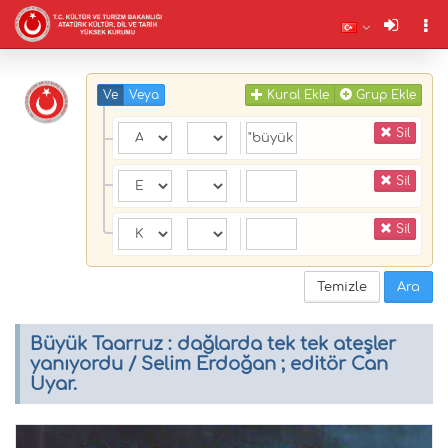
Ve
Veya
Kural Ekle
Grup Ekle
Sil
Sil
Sil
Temizle
Ara
Büyük Taarruz : dağlarda tek tek ateşler
yanıyordu / Selim Erdoğan ; editör Can
Uyar.