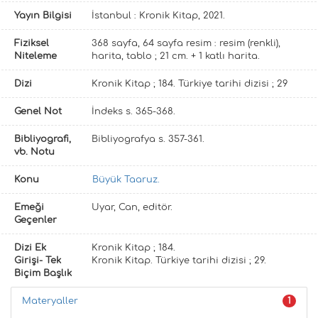
Yayın Bilgisi
İstanbul : Kronik Kitap, 2021.
Fiziksel
368 sayfa, 64 sayfa resim : resim (renkli),
Niteleme
harita, tablo ; 21 cm. + 1 katlı harita.
Dizi
Kronik Kitap ; 184. Türkiye tarihi dizisi ; 29
Genel Not
İndeks s. 365-368.
Bibliyografi,
Bibliyografya s. 357-361.
vb. Notu
Konu
Büyük Taaruz.
Emeği
Uyar, Can, editör.
Geçenler
Dizi Ek
Kronik Kitap ; 184.
Girişi- Tek
Kronik Kitap. Türkiye tarihi dizisi ; 29.
Biçim Başlık
Materyaller
1