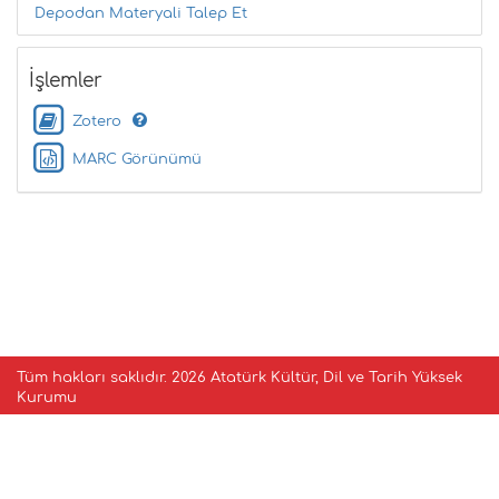
Depodan Materyali Talep Et
İşlemler
Zotero
MARC Görünümü
Tüm hakları saklıdır.
2026 Atatürk Kültür, Dil ve Tarih Yüksek
Kurumu