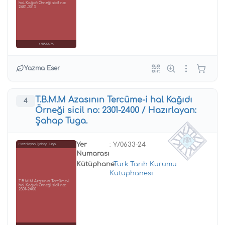
hal Kağıdı Örneği sicil no:
2401-2513
Y/0633-25
Yazma Eser
T.B.M.M Azasının Tercüme-i hal Kağıdı
4
Örneği sicil no: 2301-2400 / Hazırlayan:
Şahap Tuga.
Yer
: Y/0633-24
Hazırlayan: Şahap Tuga.
Numarası
Kütüphane
:
Türk Tarih Kurumu
Kütüphanesi
T.B.M.M Azasının Tercüme-i
hal Kağıdı Örneği sicil no:
2301-2400