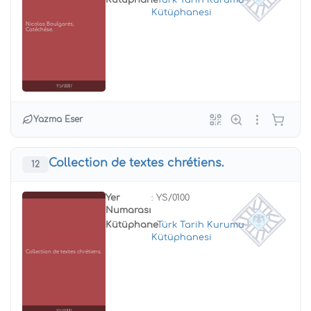
Kütüphane
:
Türk Tarih Kurumu
Kütüphanesi
Nicolas Boulgarés,
Catéchése.
YS/0097
Yazma Eser
Collection de textes chrétiens.
12
Yer
: YS/0100
Numarası
Kütüphane
:
Türk Tarih Kurumu
Kütüphanesi
Collection de textes chrétiens.