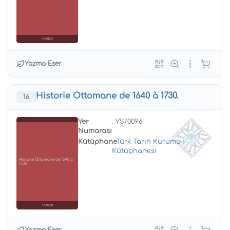
YS/0102
Yazma Eser
Historie Ottomane de 1640 à 1730.
16
Yer
: YS/0096
Numarası
Kütüphane
:
Türk Tarih Kurumu
Kütüphanesi
Historie Ottomane de 1640 à
1730.
YS/0096