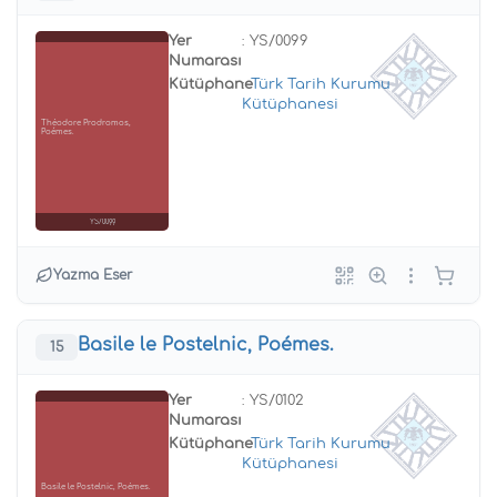
Yer
: YS/0099
Numarası
Kütüphane
:
Türk Tarih Kurumu
Kütüphanesi
Théodore Prodromos,
Poémes.
YS/0099
Yazma Eser
Basile le Postelnic, Poémes.
15
Yer
: YS/0102
Numarası
Kütüphane
:
Türk Tarih Kurumu
Kütüphanesi
Basile le Postelnic, Poémes.