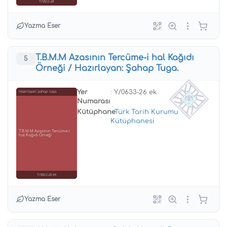
Y/0633-24
Yazma Eser
T.B.M.M Azasının Tercüme-i hal Kağıdı
5
Örneği / Hazırlayan: Şahap Tuga.
Yer
: Y/0633-26 ek
Hazırlayan: Şahap Tuga.
Numarası
Kütüphane
:
Türk Tarih Kurumu
Kütüphanesi
T.B.M.M Azasının Tercüme-i
hal Kağıdı Örneği
Y/0633-26 ek
Yazma Eser