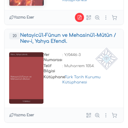
Kütüphanesi
Yazma Eser
Netayicü'l-Fünun ve Mehasinü'l-Mütün /
20
Nev-i, Yahya Efendi.
Yer
: Y/0446-3
Nev-i, Yahya Efendi.
Numarası
Telif
: Muharrem 1054.
Bilgisi
Kütüphane
:
Türk Tarih Kurumu
Netayicü'l-Fünun ve
Mehasinü'l-Mütün
Kütüphanesi
Y/0446-3
Yazma Eser