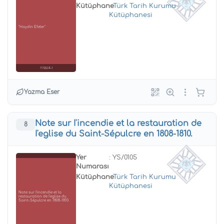
Kütüphane
:
Türk Tarih Kurumu
Kütüphanesi
"Haydin Efeler"
Y/0634-1
Yazma Eser
Note sur I'incendie et la restauration de
8
I'eglise du Saint-Sépulcre en 1808-1810.
Yer
: YS/0105
Numarası
Kütüphane
:
Türk Tarih Kurumu
Kütüphanesi
Note sur I'incendie et la
restauration de I'eglise du
Saint-Sépulcre en 1808-1810.