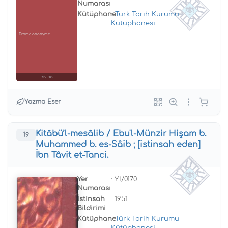
Numarası
Kütüphane
:
Türk Tarih Kurumu
Kütüphanesi
Drame anonyme.
YS/0103
Yazma Eser
Kitâbü’l-mesâlib / Ebu'l-Münzir Hişam b.
19
Muhammed b. es-Sâib ; [istinsah eden]
İbn Tâvit et-Tanci.
Yer
: Y.I/0170
Numarası
İstinsah
: 1951.
Bildirimi
Kütüphane
:
Türk Tarih Kurumu