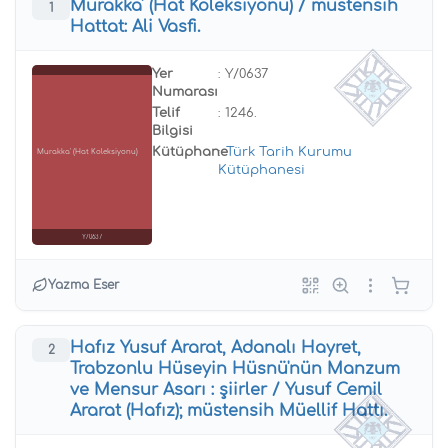
Murakka' (Hat Koleksiyonu) / müstensih
1
Hattat: Ali Vasfi.
Yer
: Y/0637
Numarası
Telif
: 1246.
Bilgisi
Kütüphane
:
Türk Tarih Kurumu
Murakka' (Hat Koleksiyonu)
Kütüphanesi
Y/0637
Yazma Eser
Hafız Yusuf Ararat, Adanalı Hayret,
2
Trabzonlu Hüseyin Hüsnü'nün Manzum
ve Mensur Asarı : şiirler / Yusuf Cemil
Ararat (Hafız); müstensih Müellif Hattı.