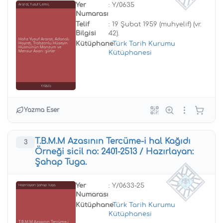
Yer
: Y/0635
Ararat, Yusuf Cemil,
Numarası
Telif
: 19 Şubat 1959 (muhyelif) (vr.
Bilgisi
42).
Hafız Yusuf Ararat, Adanalı
Kütüphane
:
Türk Tarih Kurumu
Hayret, Trabzonlu Hüseyin
Hüsnü'nün Manzum ve
Mensur Asarı : şiirler
Kütüphanesi
Y/0635
Yazma Eser
T.B.M.M Azasının Tercüme-i hal Kağıdı
3
Örneği sicil no: 2401-2513 / Hazırlayan:
Şahap Tuga.
Yer
: Y/0633-25
Hazırlayan: Şahap Tuga.
Numarası
Kütüphane
:
Türk Tarih Kurumu
Kütüphanesi
T.B.M.M Azasının Tercüme-i