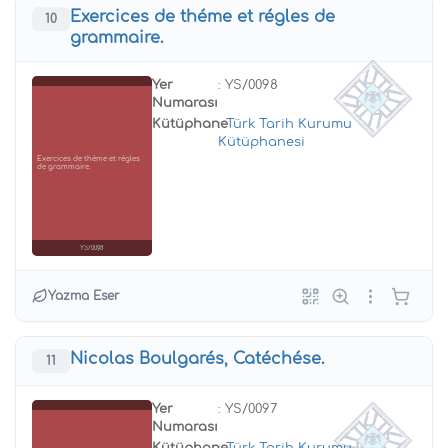
Exercices de théme et régles de
10
grammaire.
Yer
: YS/0098
Numarası
Kütüphane
:
Türk Tarih Kurumu
Kütüphanesi
Exercices de théme et régles
de grammaire.
YS/0098
Yazma Eser
Nicolas Boulgarés, Catéchése.
11
Yer
: YS/0097
Numarası