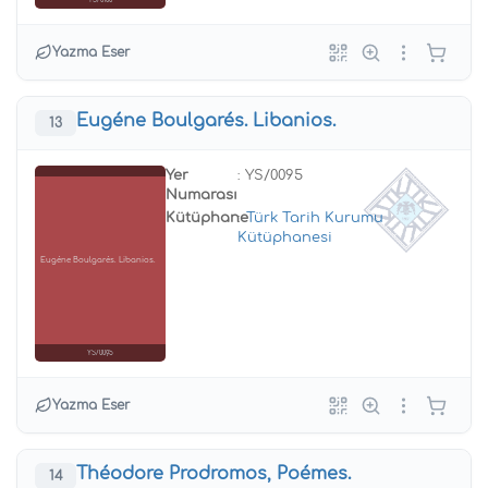
YS/0100
Yazma Eser
Eugéne Boulgarés. Libanios.
13
Yer
: YS/0095
Numarası
Kütüphane
:
Türk Tarih Kurumu
Kütüphanesi
Eugéne Boulgarés. Libanios.
YS/0095
Yazma Eser
Théodore Prodromos, Poémes.
14