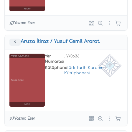
YS/0105
Yazma Eser
Aruza İtiraz / Yusuf Cemil Ararat.
9
Yer
: Y/0636
Ararat, Yusuf Cemil,
Numarası
Kütüphane
:
Türk Tarih Kurumu
Kütüphanesi
Aruza İtiraz
Y/0636
Yazma Eser