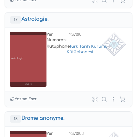
Yazma Eser
Astrologie.
17
Yer
: YS/0101
Numarası
Kütüphane
:
Türk Tarih Kurumu
Kütüphanesi
Astrologie.
YS/0101
Yazma Eser
Drame anonyme.
18
Yer
: YS/0103