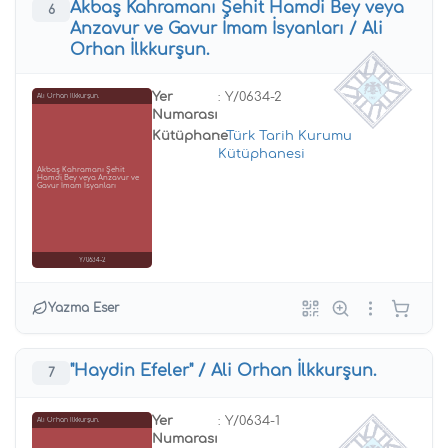
Akbaş Kahramanı Şehit Hamdi Bey veya
6
Anzavur ve Gavur İmam İsyanları / Ali
Orhan İlkkurşun.
Yer
: Y/0634-2
Ali Orhan İlkkurşun.
Numarası
Kütüphane
:
Türk Tarih Kurumu
Kütüphanesi
Akbaş Kahramanı Şehit
Hamdi Bey veya Anzavur ve
Gavur İmam İsyanları
Y/0634-2
Yazma Eser
"Haydin Efeler" / Ali Orhan İlkkurşun.
7
Yer
: Y/0634-1
Ali Orhan İlkkurşun.
Numarası