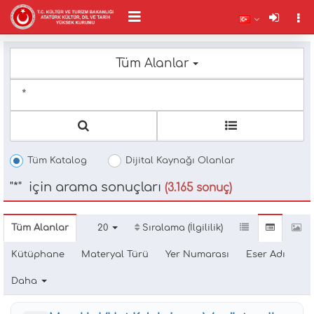
Tüm Alanlar
Ty
m
c
fo
Tüm Katalog
Dijital Kaynağı Olanlar
"*" için arama sonuçları
(3.165 sonuç)
Tüm Alanlar
20
Sıralama (İlgililik)
Kütüphane
Materyal Türü
Yer Numarası
Eser Adı
Daha