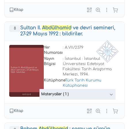
Kitap
Sultan II.
Abdülhamid
ve devri semineri,
8
27-29 Mayıs 1992 : bildiriler.
Yer
: A.VII/2379
Numarası
Yayın
: İstanbul : İstanbul
Bilgisi
Üniversitesi Edebiyat
Sultan II. Abdülhamid ve
Fakültesi Tarih Araştırma
devri semineri, 27-29 Mayıs
1992 : bildiriler.
Merkezi, 1994.
Kütüphane
:
Türk Tarih Kurumu
Kütüphanesi
Materyaller
( 1 )
A.VII/2379
Kitap