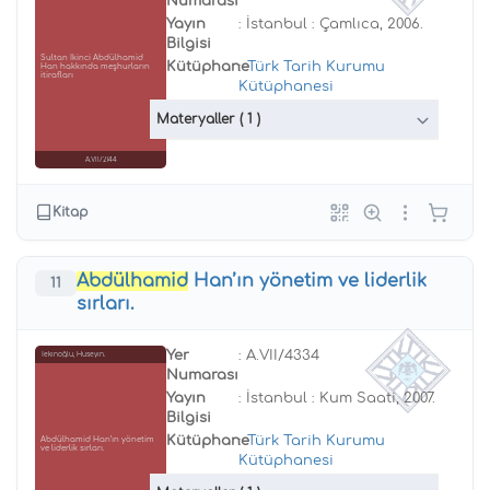
Numarası
Yayın
: İstanbul : Çamlıca, 2006.
Bilgisi
Sultan İkinci Abdülhamid
Kütüphane
:
Türk Tarih Kurumu
Han hakkında meşhurların
itirafları
Kütüphanesi
Materyaller
( 1 )
A.VII/2144
Kitap
Abdülhamid
Han’ın yönetim ve liderlik
11
sırları.
Yer
: A.VII/4334
Tekinoğlu, Hüseyin.
Numarası
Yayın
: İstanbul : Kum Saati, 2007.
Bilgisi
Kütüphane
:
Türk Tarih Kurumu
Abdülhamid Han’ın yönetim
ve liderlik sırları.
Kütüphanesi