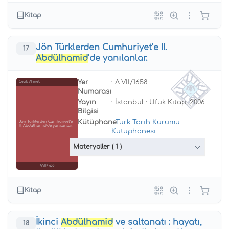
Kitap
Jön Türklerden Cumhuriyet’e II.
17
Abdülhamid
’de yanılanlar.
Yer
: A.VII/1658
Çevik, Ahmet.
Numarası
Yayın
: İstanbul : Ufuk Kitap, 2006.
Bilgisi
Kütüphane
:
Türk Tarih Kurumu
Jön Türklerden Cumhuriyet’e
II. Abdülhamid’de yanılanlar.
Kütüphanesi
Materyaller
( 1 )
A.VII/1658
Kitap
İkinci
Abdülhamid
ve saltanatı : hayatı,
18