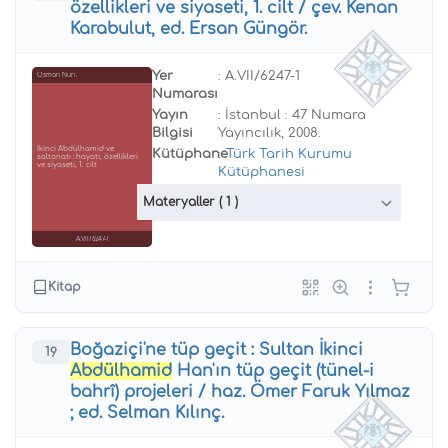
özellikleri ve siyaseti, 1. cilt / çev. Kenan
Karabulut, ed. Ersan Güngör.
Yer
: A.VII/6247-1
Osman Nuri.
Numarası
Yayın
: İstanbul : 47 Numara
Bilgisi
Yayıncılık, 2008.
İkinci Abdülhamid ve
Kütüphane
:
Türk Tarih Kurumu
saltanatı : hayatı, özellikleri
ve siyaseti, 1. cilt
Kütüphanesi
Materyaller
( 1 )
A.VII/6247-1
Kitap
Boğaziçi'ne tüp geçit : Sultan İkinci
19
Abdülhamid
Han'ın tüp geçit (tünel-i
bahrî) projeleri / haz. Ömer Faruk Yılmaz
; ed. Selman Kılınç.