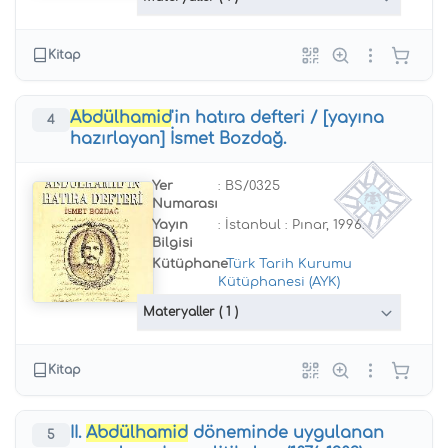
Kitap
Abdülhamid
'in hatıra defteri / [yayına
4
hazırlayan] İsmet Bozdağ.
Yer
: BS/0325
Numarası
Yayın
: İstanbul : Pınar, 1996.
Bilgisi
Kütüphane
:
Türk Tarih Kurumu
Kütüphanesi (AYK)
Materyaller
( 1 )
Kitap
II.
Abdülhamid
döneminde uygulanan
5