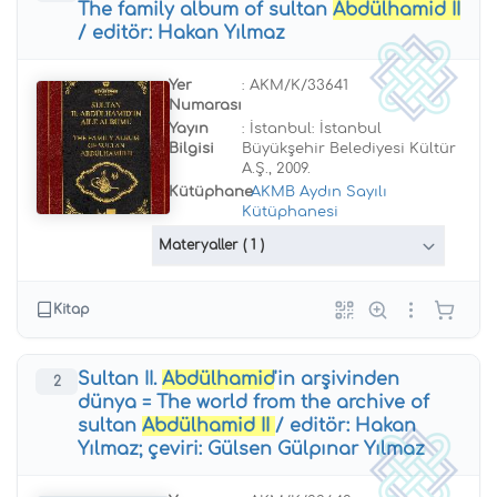
The family album of sultan
Abdülhamid
II
/ editör: Hakan Yılmaz
Yer
: AKM/K/33641
Numarası
Yayın
: İstanbul: İstanbul
Bilgisi
Büyükşehir Belediyesi Kültür
A.Ş., 2009.
Kütüphane
:
AKMB Aydın Sayılı
Kütüphanesi
Materyaller
( 1 )
Kitap
Sultan II.
Abdülhamid
'in arşivinden
2
dünya = The world from the archive of
sultan
Abdülhamid
II
/ editör: Hakan
Yılmaz; çeviri: Gülsen Gülpınar Yılmaz