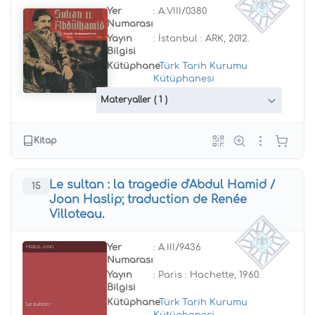
Yer
: A.VIII/0380
Numarası
Yayın
: İstanbul : ARK, 2012.
Bilgisi
Kütüphane
:
Türk Tarih Kurumu
Kütüphanesi
Materyaller
( 1 )
Kitap
Le sultan : la tragedie d'Abdul Hamid /
15
Joan Haslip; traduction de Renée
Villoteau.
Yer
: A.III/9436
Haslip, Joan.
Numarası
Yayın
: Paris : Hachette, 1960.
Bilgisi
Kütüphane
:
Türk Tarih Kurumu
Le sultan :