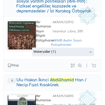
sosyal yardım politikaları (1876-1909) :
Fiziksel engelliler, kazazede ve
depremzedeler / İzi Karakaş Özbayrak
Yer
: AKM/K/33913
Numarası
Yayın
: İstanbul: Libra, 2011.
Bilgisi
Kütüphane
:
AKMB Aydın Sayılı
Kütüphanesi
Materyaller
( 1 )
Kitap
Ulu Hakan İkinci
Abdülhamid
Han /
6
Necip Fazıl Kısakürek.
Yer
: AKM/K/34810
Numarası