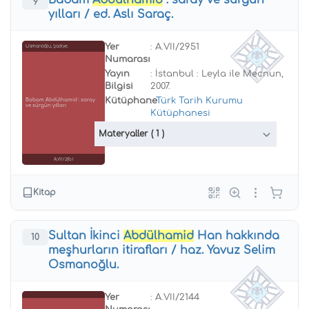
Babam
Abdülhamid
: saray ve sürgün
9
yılları / ed. Aslı Saraç.
Yer
: A.VII/2951
Osmanoğlu, Şadiye.
Numarası
Yayın
: İstanbul : Leyla ile Mecnun,
Bilgisi
2007.
Kütüphane
:
Türk Tarih Kurumu
Babam Abdülhamid : saray
ve sürgün yılları
Kütüphanesi
Materyaller
( 1 )
A.VII/2951
Kitap
Sultan İkinci
Abdülhamid
Han hakkında
10
meşhurların itirafları / haz. Yavuz Selim
Osmanoğlu.
Yer
: A.VII/2144