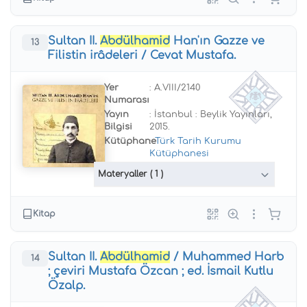
Sultan II.
Abdülhamid
Han'ın Gazze ve
13
Filistin irâdeleri / Cevat Mustafa.
Yer
: A.VIII/2140
Numarası
Yayın
: İstanbul : Beylik Yayınları,
Bilgisi
2015.
Kütüphane
:
Türk Tarih Kurumu
Kütüphanesi
Materyaller
( 1 )
Kitap
Sultan II.
Abdülhamid
/ Muhammed Harb
14
; çeviri Mustafa Özcan ; ed. İsmail Kutlu
Özalp.