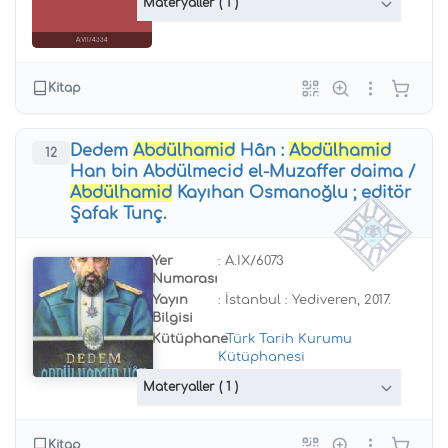
Materyaller
( 1 )
A.VII/4334
Kitap
Dedem
Abdülhamid
Hân :
Abdülhamid
12
Han bin Abdülmecid el-Muzaffer daima /
Abdülhamid
Kayıhan Osmanoğlu ; editör
Şafak Tunç.
Yer
: A.IX/6073
Numarası
Yayın
: İstanbul : Yediveren, 2017.
Bilgisi
Kütüphane
:
Türk Tarih Kurumu
Kütüphanesi
Materyaller
( 1 )
Kitap