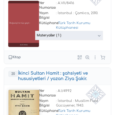
Yer
: A.VII/8416
Numarası
Yayın
: İstanbul : Çamlıca, 2010.
Bilgisi
Kütüphane
:
Türk Tarih Kurumu
Boğaziçi'ne tüp geçit :
Kütüphanesi
Materyaller
( 1 )
A.VII/8416
Kitap
İkinci Sultan Hamit : şahsiyeti ve
20
hususiyetleri / yazan Ziya Şakir.
Yer
: A.I/4992
Numarası
Yayın
: İstanbul : Muallim Fuat
Bilgisi
Gücüyener, 1943.
Kütüphane
:
Türk Tarih Kurumu