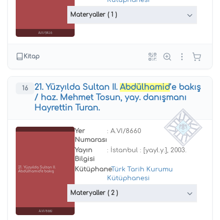
Kütüphanesi
Materyaller
( 1 )
A.III/9436
Kitap
21. Yüzyılda Sultan II.
Abdülhamid
’e bakış
16
/ haz. Mehmet Tosun, yay. danışmanı
Hayrettin Turan.
Yer
: A.VI/8660
Numarası
Yayın
: İstanbul : [yayl.y.], 2003.
Bilgisi
21. Yüzyılda Sultan II.
Kütüphane
:
Türk Tarih Kurumu
Abdülhamid’e bakış
Kütüphanesi
Materyaller
( 2 )
A.VI/8660