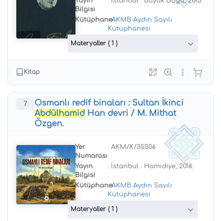
Yayın
: İstanbul : Büyük Doğu, 2015.
Bilgisi
Kütüphane
:
AKMB Aydın Sayılı
Kütüphanesi
Materyaller
( 1 )
Kitap
Osmanlı redif binaları : Sultan İkinci
7
Abdülhamid
Han devri / M. Mithat
Özgen.
Yer
: AKM/K/35506
Numarası
Yayın
: İstanbul : Hamidiye, 2016.
Bilgisi
Kütüphane
:
AKMB Aydın Sayılı
Kütüphanesi
Materyaller
( 1 )