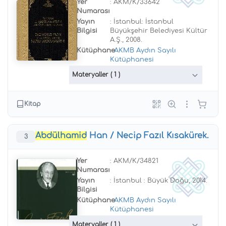
Yer
: AKM/K/33642
Numarası
Yayın
: İstanbul: İstanbul
Bilgisi
Büyükşehir Belediyesi Kültür
A.Ş., 2008.
Kütüphane
:
AKMB Aydın Sayılı
Kütüphanesi
Materyaller
( 1 )
Kitap
Abdülhamid
Han / Necip Fazıl Kısakürek.
3
Yer
: AKM/K/34821
Numarası
Yayın
: İstanbul : Büyük Doğu, 2014.
Bilgisi
Kütüphane
:
AKMB Aydın Sayılı
Kütüphanesi
Materyaller
( 1 )