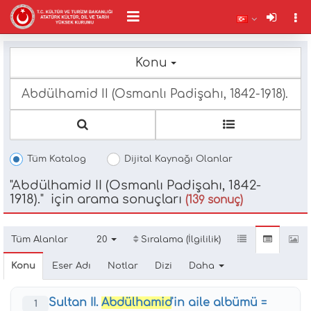
Konu
Ty
m
c
fo
Tüm Katalog
Dijital Kaynağı Olanlar
"Abdülhamid II (Osmanlı Padişahı, 1842-
1918)." için arama sonuçları
(139 sonuç)
Tüm Alanlar
20
Sıralama (İlgililik)
Konu
Eser Adı
Notlar
Dizi
Daha
Sultan II.
Abdülhamid
'in aile albümü =
1