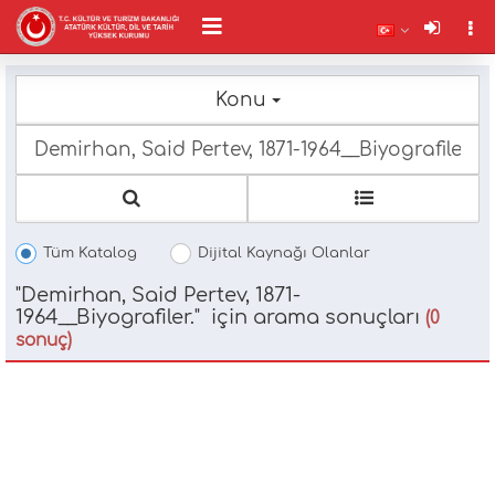
Konu
Ty
m
c
fo
Tüm Katalog
Dijital Kaynağı Olanlar
"Demirhan, Said Pertev, 1871-
1964__Biyografiler." için arama sonuçları
(0
sonuç)